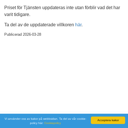
Priset för Tjänsten uppdateras inte utan förblir vad det har
varit tidigare.
Ta del av de uppdaterade villkoren
här
.
Publicerad 2026-03-28
Vi använder oss av kakor på webbsidan. Ta del av vår cookie-
Avtal och policies
© 2026 Kapitas är en del av
Verticelo
familjen.
Acceptera kakor
policy här:
Cookiepolicy