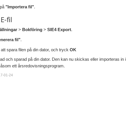
 på
"Importera fil"
.
E-fil
ällningar
>
Bokföring
>
SIE4 Export
.
nerera fil"
.
att spara filen på din dator, och tryck
OK
rad och sparad på din dator. Den kan nu skickas eller importeras in i
såsom ett årsredovisningsprogram.
17-01-24