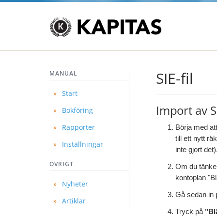
SIE-fil
MANUAL
»
Start
Import av SI
»
Bokföring
»
Rapporter
Börja med att
till ett nyt
»
Inställningar
inte gjort det)
ÖVRIGT
Om du tänker 
kontoplan "B
»
Nyheter
Gå sedan in 
»
Artiklar
Tryck på
"Bl