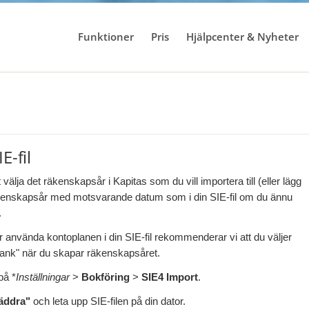
Funktioner
Pris
Hjälpcenter & Nyheter
E-fil
 välja det räkenskapsår i Kapitas som du vill importera till (eller lägg
t räkenskapsår med motsvarande datum som i din SIE-fil om du ännu
.
använda kontoplanen i din SIE-fil rekommenderar vi att du väljer
lank" när du skapar räkenskapsåret.
på *
Inställningar
>
Bokföring
>
SIE4 Import
.
äddra"
och leta upp SIE-filen på din dator.