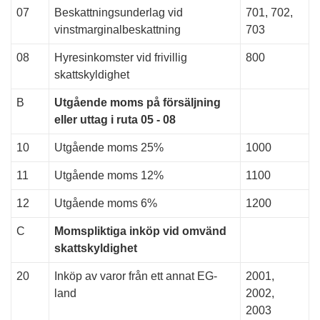
07
Beskattningsunderlag vid
701, 702,
vinstmarginalbeskattning
703
08
Hyresinkomster vid frivillig
800
skattskyldighet
B
Utgående moms på försäljning
eller uttag i ruta 05 - 08
10
Utgående moms 25%
1000
11
Utgående moms 12%
1100
12
Utgående moms 6%
1200
C
Momspliktiga inköp vid omvänd
skattskyldighet
20
Inköp av varor från ett annat EG-
2001,
land
2002,
2003