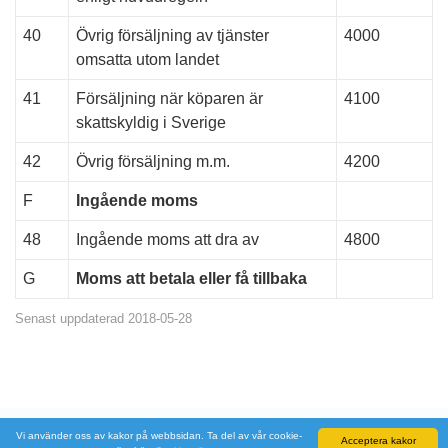
40
Övrig försäljning av tjänster
4000
omsatta utom landet
41
Försäljning när köparen är
4100
skattskyldig i Sverige
42
Övrig försäljning m.m.
4200
F
Ingående moms
48
Ingående moms att dra av
4800
G
Moms att betala eller få tillbaka
Senast uppdaterad 2018-05-28
Vi använder oss av kakor på webbsidan. Ta del av vår cookie-
Avtal och policies
© 2026 Kapitas är en del av
Verticelo
familjen.
Acceptera kakor