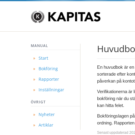
Huvudbo
MANUAL
»
Start
En huvudbok är en li
»
Bokföring
sorterade efter kon
»
Rapporter
påverkan på kontot 
»
Inställningar
Verifikationerna är
bokföring när du s
ÖVRIGT
kan hitta felet.
»
Nyheter
Bokföringslagen påf
ordning. Rapporten
»
Artiklar
Senast uppdaterad 20