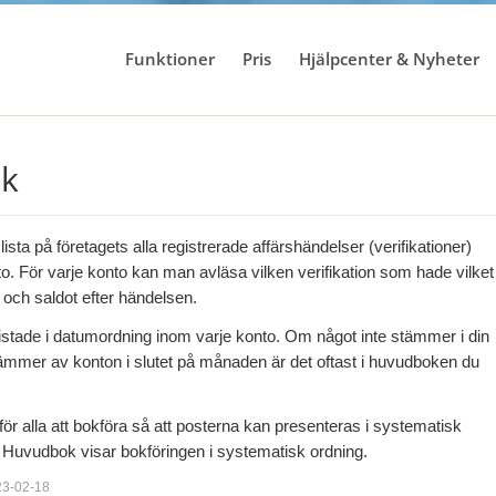
Funktioner
Pris
Hjälpcenter & Nyheter
k
sta på företagets alla registrerade affärshändelser (verifikationer)
to. För varje konto kan man avläsa vilken verifikation som hade vilket
och saldot efter händelsen.
 listade i datumordning inom varje konto. Om något inte stämmer i din
tämmer av konton i slutet på månaden är det oftast i huvudboken du
ör alla att bokföra så att posterna kan presenteras i systematisk
 Huvudbok visar bokföringen i systematisk ordning.
23-02-18